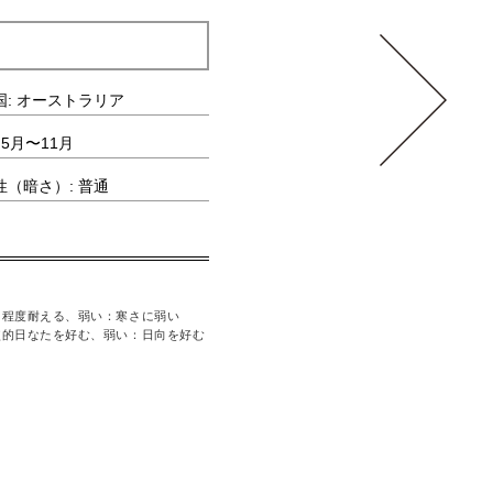
ドラセナ コンパクタ
国: オーストラリア
科・属: リュウケツジュ科/ドラセナ属
 5月〜11月
水やりの頻度: 普通
性（暗さ）: 普通
耐寒性（寒さ）: 弱い
る程度耐える、弱い：寒さに弱い
〈耐寒性（寒さ）〉強い：寒い場所にも耐える、
較的日なたを好む、弱い：日向を好む
〈耐陰性（暗さ）〉強い：日照不足にも耐える、