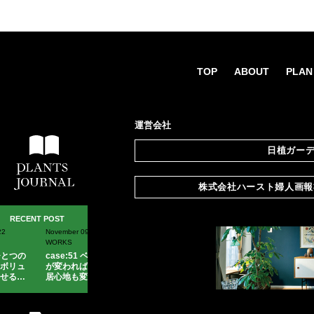
TOP
ABOUT
PLAN
運営会社
日植ガー
所在地
東京都板橋区東山町35-1
株式会社ハースト婦人画
設立
1955年
所在地
〒107-0062
資本金
10,000,000円
RECENT POST
東京都港区南青山3-8-38
November 09, 2020
August 20, 2020
主な事業
観葉植物などの鉢植木の
WORKS
WORKS
設立
1989年3月20日
各種イベント等の
グリー
case:51 ベランダ
case:50 ポイント
観葉植物、生花、園芸用
が変わればLDKの
で効くグリーンコ
資本金
3億円
居心地も変わる！
ーディネイト【観
ホームページ
http://www.1188-garden.
【観葉植物・レン
葉植物・レンタ
主な事業
雑誌（婦人画報、
エル・
タル】
ル】
メンズクラブ、美しいキ