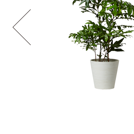
シェフレラ
科・属: Schefflera arboricola
原産国: 台湾
水やりの頻度: 少なめ
花期: 5月〜1
耐寒性（寒さ）: 強い
耐陰性（暗さ）
〈耐寒性（寒さ）〉強い：寒い場所にも耐える、普通：ある程度耐え
〈耐陰性（暗さ）〉強い：日照不足にも耐える、普通：比較的日なた