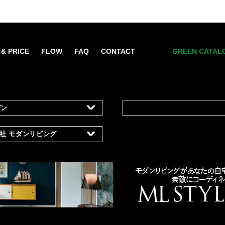
 & PRICE
FLOW
FAQ
CONTACT
GREEN CATAL
デン
1
所在地
兵庫県宝塚市中筋2
報社
モダンリビング
設立
2005年
資本金
10,000,000円
南青山東急ビル3階
レンタル・リース
主な事業
観葉植物・アー
ンディスプレイ企画・施工
ン・
品の販売
生花等のギフト
イベント、パブ
co.jp
ジャポン、ヴァンサンカン、
レンタル菜園「
モノ）など
ホームページ
http://www.nans