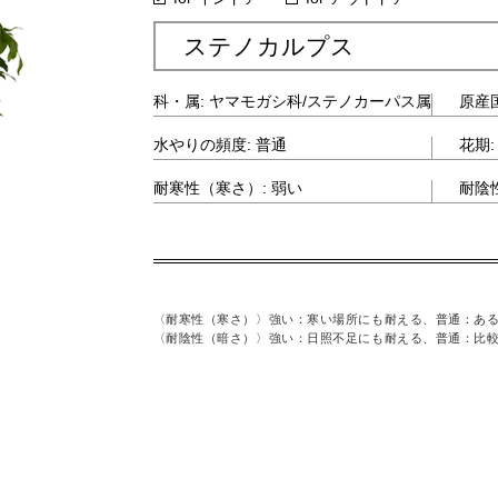
ステノカルプス
・中国南部
科・属: ヤマモガシ科/ステノカーパス属
原産
1月
水やりの頻度: 普通
花期:
: 強い
耐寒性（寒さ）: 弱い
耐陰
る、弱い：寒さに弱い
〈耐寒性（寒さ）〉
強い：寒い場所にも耐える、普通：あ
を好む、弱い：日向を好む
〈耐陰性（暗さ）〉
強い：日照不足にも耐える、普通：比