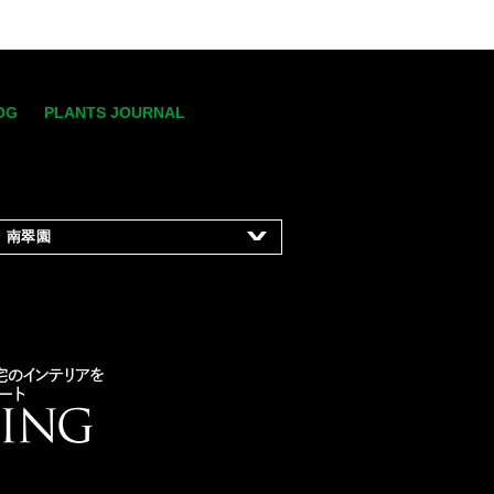
OG
PLANTS JOURNAL
南翠園
-8-15
ティフィシャル
フラワーのレンタルグリー
、販売・庭園
デザイン・施工及び管理・
リックスペース
などの空間緑化装飾
満天ファーム」の
運営管理
uien.co.jp