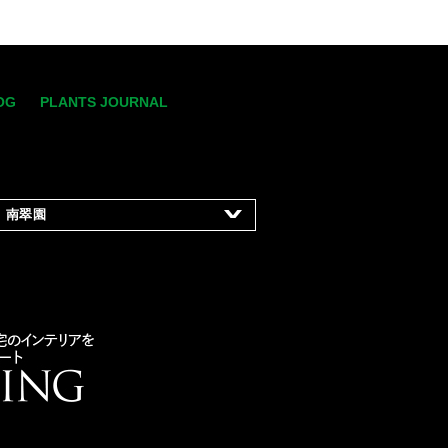
OG
PLANTS JOURNAL
南翠園
-8-15
ティフィシャル
フラワーのレンタルグリー
、販売・庭園
デザイン・施工及び管理・
リックスペース
などの空間緑化装飾
満天ファーム」の
運営管理
uien.co.jp