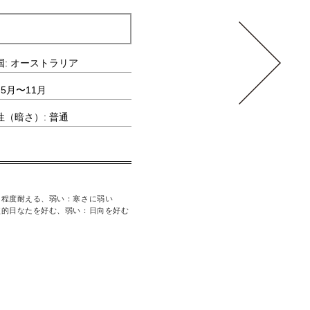
オーストラリア
国: オーストラリア
科・属: マンサク科/ロドレイア属
 5月〜11月
水やりの頻度: 少なめ
性（暗さ）: 普通
耐寒性（寒さ）: 強い
る程度耐える、弱い：寒さに弱い
〈耐寒性（寒さ）〉強い：寒い場所にも耐える、
較的日なたを好む、弱い：日向を好む
〈耐陰性（暗さ）〉強い：日照不足にも耐える、