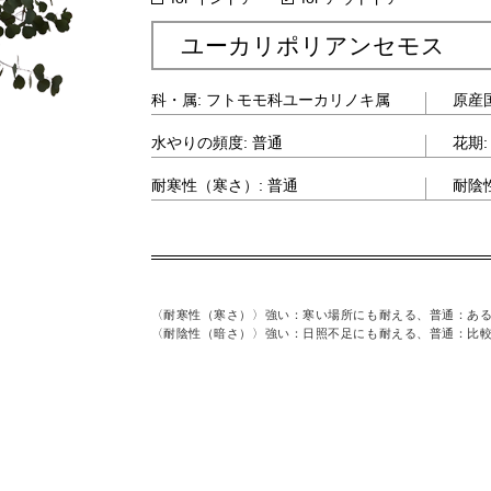
ユーカリポリアンセモス
ストラリア
科・属: フトモモ科ユーカリノキ属
原産
1月
水やりの頻度: 普通
花期:
: 普通
耐寒性（寒さ）: 普通
耐陰
る、弱い：寒さに弱い
〈耐寒性（寒さ）〉
強い：寒い場所にも耐える、普通：あ
を好む、弱い：日向を好む
〈耐陰性（暗さ）〉
強い：日照不足にも耐える、普通：比