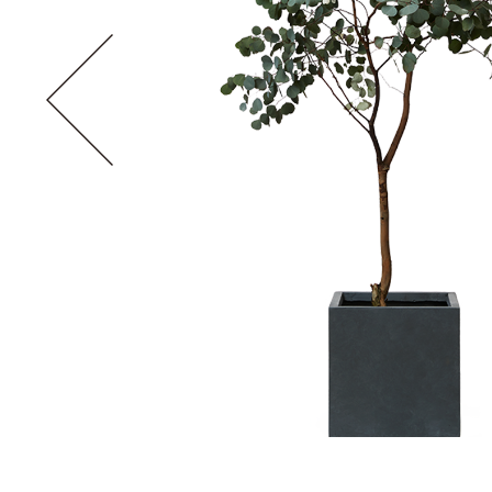
ユーカリグニー
科・属: フトモモ科/ユーカリノキ属
原産国: オー
水やりの頻度: 普通
花期: 5月〜1
耐寒性（寒さ）: 普通
耐陰性（暗さ）
〈耐寒性（寒さ）〉強い：寒い場所にも耐える、普通：ある程度耐え
〈耐陰性（暗さ）〉強い：日照不足にも耐える、普通：比較的日なた