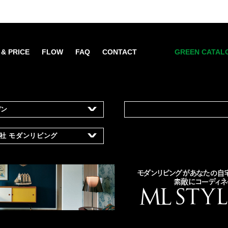
 & PRICE
FLOW
FAQ
CONTACT
GREEN CATAL
デン
1
所在地
兵庫県宝塚市中筋2
報社
モダンリビング
設立
2005年
資本金
10,000,000円
南青山東急ビル3階
レンタル・リース
主な事業
観葉植物・アー
ンディスプレイ企画・施工
ン・
品の販売
生花等のギフト
イベント、パブ
co.jp
ジャポン、ヴァンサンカン、
レンタル菜園「
モノ）など
ホームページ
http://www.nans