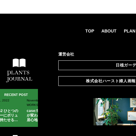
TOP
ABOUT
PLAN
運営会社
日植ガー
所在地
東京都板橋区東山町35-1
株式会社ハースト婦人画
設立
1955年
所在地
〒107-0062
資本金
10,000,000円
RECENT POST
東京都港区南青山3-8-38
November 09, 2020
August 20, 2020
主な事業
観葉植物などの鉢植木の
WORKS
WORKS
設立
1989年3月20日
各種イベント等の
グリー
case:51 ベランダ
case:50 ポイント
観葉植物、生花、園芸用
が変わればLDKの
で効くグリーンコ
資本金
3億円
居心地も変わる！
ーディネイト【観
ホームページ
http://www.1188-garden.
【観葉植物・レン
葉植物・レンタ
主な事業
雑誌（婦人画報、
エル・
タル】
ル】
メンズクラブ、美しいキ