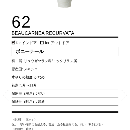
62
6
BEAUCARNEA RECURVATA
POL
for インドア
for アウトドア
fo
ポニーテール
ポ
科・属: リュウゼツラン科/トックリラン属
科・属
原産国: メキシコ
原産国
水やりの頻度: 少なめ
水やり
花期: 5月〜11月
花期: 
耐寒性（寒さ）: 弱い
耐寒性
耐陰性（暗さ）: 普通
耐陰性
弱い：寒
〈耐寒性（寒さ）〉
〈耐寒性
強い：寒い場所にも耐える、普通：ある程度耐える、弱い：寒さに弱い
さに弱い
む、弱
〈耐陰性（暗さ）〉
〈耐陰性