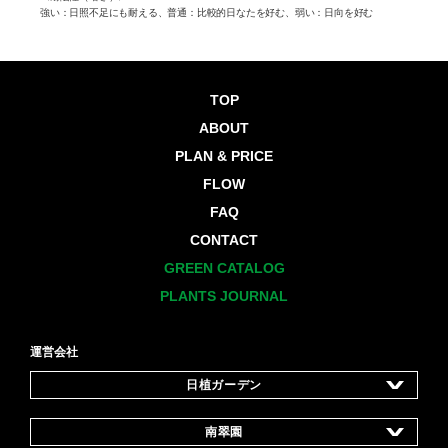
強い：日照不足にも耐える、普通：比較的日なたを好む、弱い：日向を好む
い：日向
TOP
ABOUT
PLAN & PRICE
FLOW
FAQ
CONTACT
GREEN CATALOG
PLANTS JOURNAL
運営会社
日植ガーデン
所在地
東京都板橋区東山町35-11
南翠園
設立
1955年