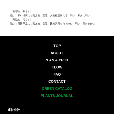
弱い：寒
〈耐寒性（寒さ）〉
〈耐寒性
強い：寒い場所にも耐える、普通：ある程度耐える、弱い：寒さに弱い
さに弱い
む、弱
〈耐陰性（暗さ）〉
〈耐陰性
強い：日照不足にも耐える、普通：比較的日なたを好む、弱い：日向を好む
い：日向
TOP
ABOUT
PLAN & PRICE
FLOW
FAQ
CONTACT
GREEN CATALOG
PLANTS JOURNAL
運営会社