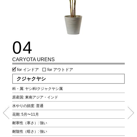
04
0
CARYOTA URENS
FIC
for インドア
for アウトドア
fo
クジャクヤシ
ア
科・属: ヤシ科/クジャクヤシ属
科・属
原産国: 東南アジア・インド
原産国:
水やりの頻度: 普通
水やり
花期: 5月〜11月
花期: 
耐寒性（寒さ）: 強い
耐寒性
耐陰性（暗さ）: 強い
耐陰性