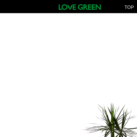
TOP
13
CORDYLINE STRICTA CV.''G
for インドア
for アウトドア