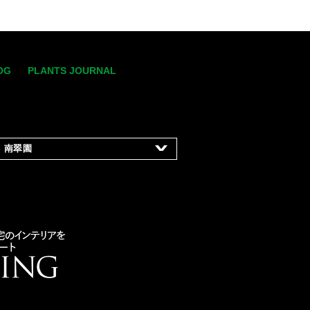
OG
PLANTS JOURNAL
南翠園
-8-15
ティフィシャル
フラワーのレンタルグリー
、販売・庭園
デザイン・施工及び管理・
リックスペース
などの空間緑化装飾
満天ファーム」の
運営管理
uien.co.jp