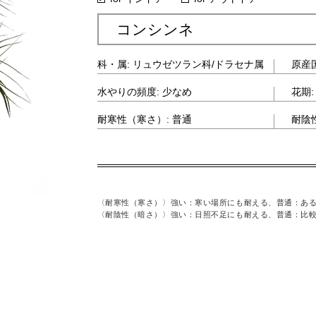
コンシンネ
ストラリア
科・属: リュウゼツラン科/ドラセナ属
原産
1月
水やりの頻度: 少なめ
花期:
: 普通
耐寒性（寒さ）: 普通
耐陰
る、弱い：寒さに弱い
〈耐寒性（寒さ）〉
強い：寒い場所にも耐える、普通：あ
を好む、弱い：日向を好む
〈耐陰性（暗さ）〉
強い：日照不足にも耐える、普通：比