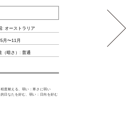
シーグレープ
国: オーストラリア
科・属: タデ科/ココロバ属
 5月〜11月
水やりの頻度: 普通
性（暗さ）: 普通
耐寒性（寒さ）: 弱い
る程度耐える、弱い：寒さに弱い
〈耐寒性（寒さ）〉強い：寒い場所にも耐える、
較的日なたを好む、弱い：日向を好む
〈耐陰性（暗さ）〉強い：日照不足にも耐える、