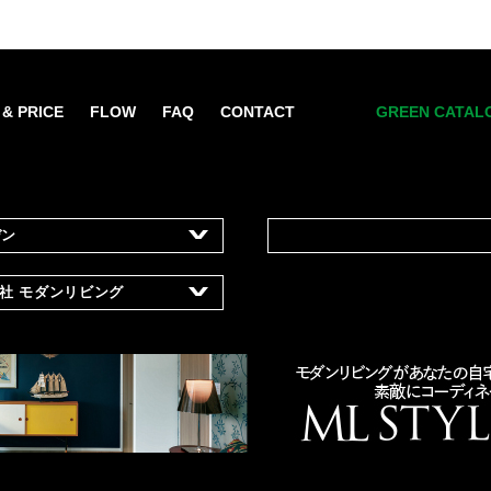
 & PRICE
FLOW
FAQ
CONTACT
GREEN CATAL
デン
1
所在地
兵庫県宝塚市中筋2
報社
モダンリビング
設立
2005年
資本金
10,000,000円
南青山東急ビル3階
レンタル・リース
主な事業
観葉植物・アー
ンディスプレイ企画・施工
ン・
品の販売
生花等のギフト
イベント、パブ
co.jp
ジャポン、ヴァンサンカン、
レンタル菜園「
モノ）など
ホームページ
http://www.nans