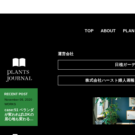
TOP
ABOUT
PLAN
運営会社
日植ガー
所在地
東京都板橋区東山町35-1
株式会社ハースト婦人画
設立
1955年
所在地
〒107-0062
資本金
10,000,000円
RECENT POST
東京都港区南青山3-8-38
November 09, 2020
August 20, 2020
主な事業
観葉植物などの鉢植木の
WORKS
WORKS
設立
1989年3月20日
各種イベント等の
グリー
case:51 ベランダ
case:50 ポイント
観葉植物、生花、園芸用
が変わればLDKの
で効くグリーンコ
資本金
3億円
居心地も変わる！
ーディネイト【観
ホームページ
http://www.1188-garden.
【観葉植物・レン
葉植物・レンタ
主な事業
雑誌（婦人画報、
エル・
タル】
ル】
メンズクラブ、美しいキ