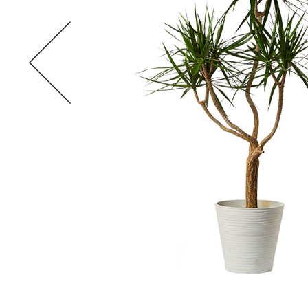
グローカル
科・属: リュウゼツラン科/ドラセナ属
原産国: オー
水やりの頻度: 普通
花期: 5月〜1
耐寒性（寒さ）: 強い
耐陰性（暗さ）
〈耐寒性（寒さ）〉強い：寒い場所にも耐える、普通：ある程度耐え
〈耐陰性（暗さ）〉強い：日照不足にも耐える、普通：比較的日なた