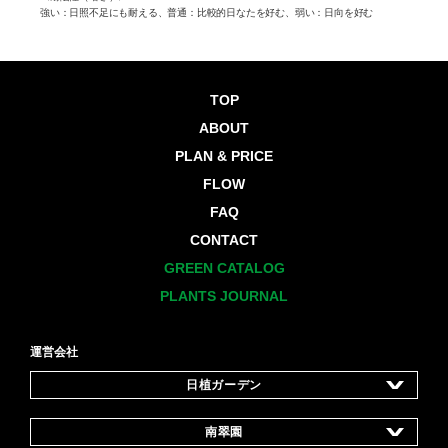
強い：日照不足にも耐える、普通：比較的日なたを好む、弱い：日向を好む
い：日向
TOP
ABOUT
PLAN & PRICE
FLOW
FAQ
CONTACT
GREEN CATALOG
PLANTS JOURNAL
運営会社
日植ガーデン
所在地
東京都板橋区東山町35-11
南翠園
設立
1955年