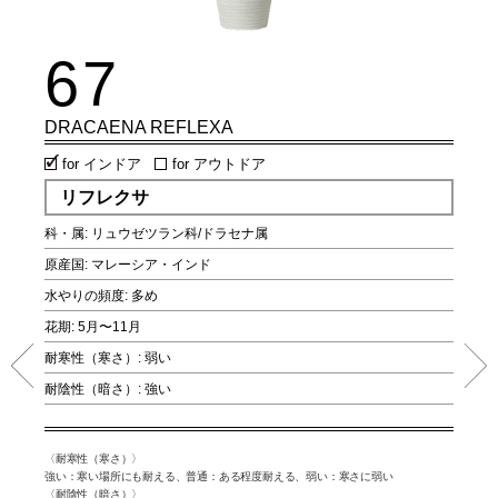
67
6
DRACAENA REFLEXA
ACAS
for インドア
for アウトドア
fo
リフレクサ
ア
科・属: リュウゼツラン科/ドラセナ属
科・属
原産国: マレーシア・インド
原産国
水やりの頻度: 多め
水やり
花期: 5月〜11月
花期: 
耐寒性（寒さ）: 弱い
耐寒性
耐陰性（暗さ）: 強い
耐陰性
弱い：寒
〈耐寒性（寒さ）〉
〈耐寒性
強い：寒い場所にも耐える、普通：ある程度耐える、弱い：寒さに弱い
さに弱い
む、弱
〈耐陰性（暗さ）〉
〈耐陰性