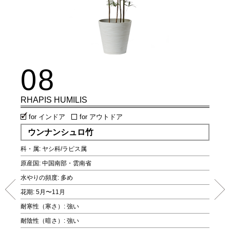
08
0
RHAPIS HUMILIS
PIT
for インドア
for アウトドア
fo
ウンナンシュロ竹
エ
科・属: ヤシ科/ラピス属
科・属
原産国: 中国南部・雲南省
原産国
水やりの頻度: 多め
水やり
花期: 5月〜11月
花期: 
耐寒性（寒さ）: 強い
耐寒性
耐陰性（暗さ）: 強い
耐陰性