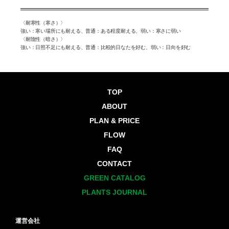
弱い：寒
〈耐寒性（寒さ）〉
〈耐寒性
強い：寒い場所にも耐える、普通：ある程度耐える、弱い：寒さに弱い
さに弱い
む、弱
〈耐陰性（暗さ）〉
〈耐陰性
強い：日照不足にも耐える、普通：比較的日なたを好む、弱い：日向を好む
い：日向
TOP
ABOUT
PLAN & PRICE
FLOW
FAQ
CONTACT
GREEN CATALOG
PLANTS JOURNAL
運営会社