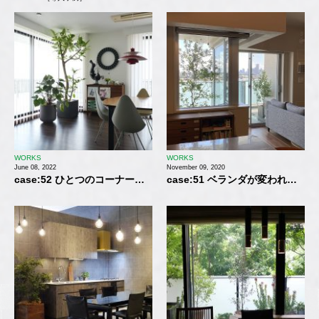
WORKS
WORKS
June 08, 2022
November 09, 2020
case:52 ひとつのコーナーに
case:51 ベランダが変われば
ボリュームを持たせる【観葉
LDKの居心地も変わる！【観
植物・レンタル】
葉植物・レンタル】