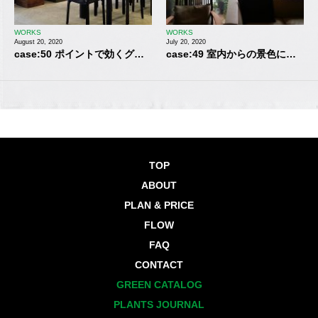
WORKS
WORKS
August 20, 2020
July 20, 2020
case:50 ポイントで効くグリ
case:49 室内からの景色にな
ーンコーディネイト【観葉植
るベランダグリーン【観葉植
物・レンタル】
物・レンタル】
TOP
ABOUT
PLAN & PRICE
FLOW
FAQ
CONTACT
GREEN CATALOG
PLANTS JOURNAL